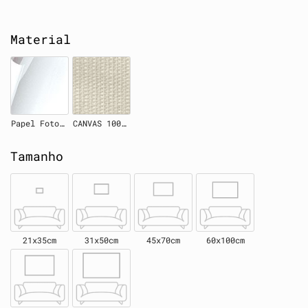
Material
Papel Fotográfico
CANVAS 100% Algodão
Tamanho
21x35cm
31x50cm
45x70cm
60x100cm