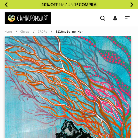
10% OFF
NA SUA
1ª COMPRA
Home
Obras
CROPs
Silêncio no Mar
/
/
/