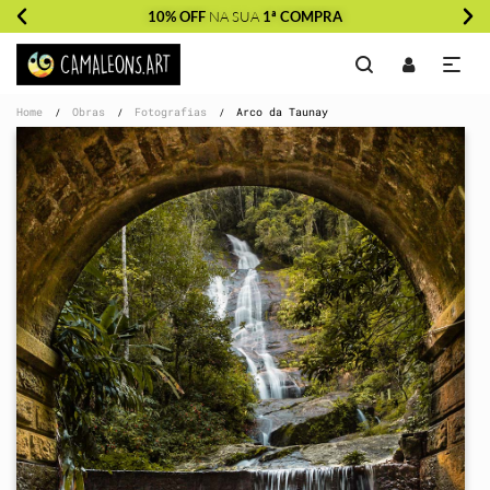
10% OFF
NA SUA
1ª COMPRA
Home
Obras
Fotografias
Arco da Taunay
/
/
/