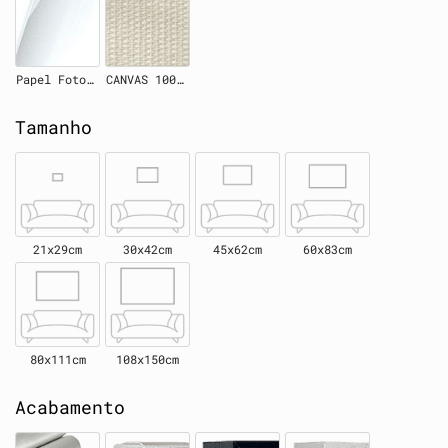
Papel Fotográfico
CANVAS 100% Algodão
Tamanho
21x29cm
30x42cm
45x62cm
60x83cm
80x111cm
108x150cm
Acabamento