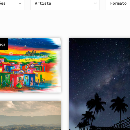
ões
Artista
Formato
ega