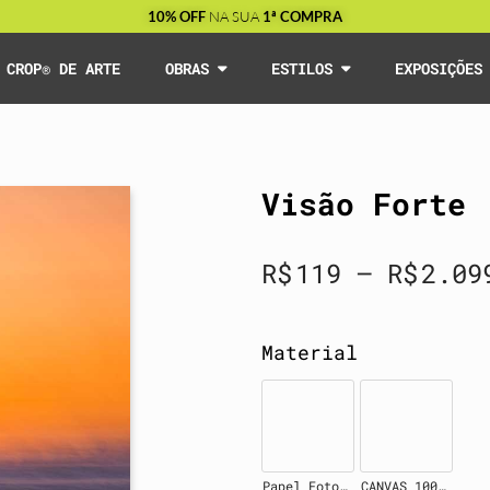
10% OFF
NA SUA
1ª COMPRA
CROP® DE ARTE
OBRAS
ESTILOS
EXPOSIÇÕE
Visão Forte
R$
119
–
R$
2.09
Material
Papel Fotográfico
CANVAS 100% Algodão