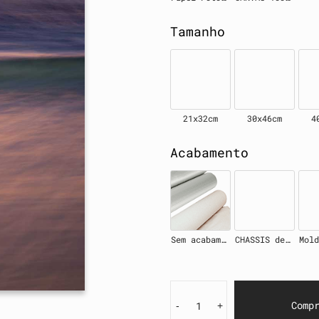
Tamanho
21x32cm
30x46cm
4
Acabamento
Sem acabamento
CHASSIS de madeira 4cm
Comp
-
+