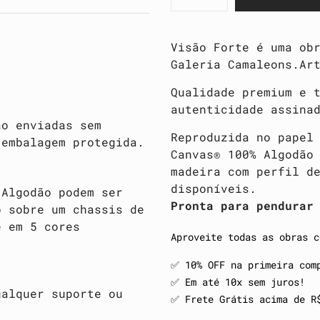
Visão Forte é uma ob
Galeria Camaleons.Ar
Qualidade premium e 
autenticidade assina
ão enviadas sem
Reproduzida no papel
 embalagem protegida.
Canvas® 100% Algodão
madeira com perfil d
disponíveis.
 Algodão podem ser
Pronta para pendurar
o sobre um chassis de
e em 5 cores
Aproveite todas as obras c
✅️ 10% OFF na primeira com
✅️ Em até 10x sem juros!
ualquer suporte ou
✅️ Frete Grátis acima de R