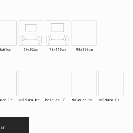
0x61cm
60x92cm
78x119cm
98x150cm
Moldura Preta
Moldura Branca
Moldura Clara
Moldura Natural
Moldura Escura
rar