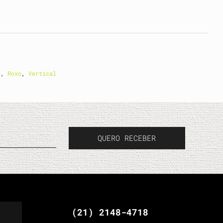
o
,
Roxo
,
Vertical
QUERO RECEBER
(21) 2148-4718