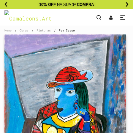
10% OFF
NA SUA
1ª COMPRA
Home
Obras
Pinturas
Psy Casso
/
/
/