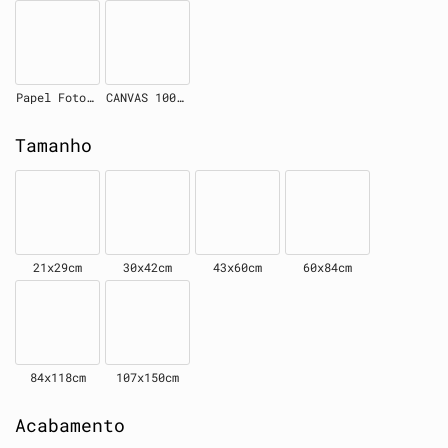
Papel Fotográfico
CANVAS 100% Algodão
Tamanho
21x29cm
30x42cm
43x60cm
60x84cm
84x118cm
107x150cm
Acabamento