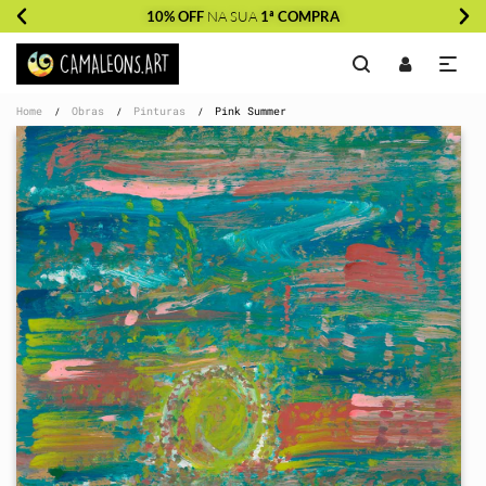
10% OFF
NA SUA
1ª COMPRA
Home
Obras
Pinturas
Pink Summer
/
/
/