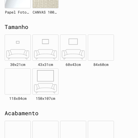
Papel Fotográfico
CANVAS 100% Algodão
Tamanho
30x21cm
43x31cm
60x43cm
84x60cm
118x84cm
150x107cm
Acabamento