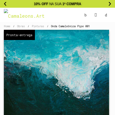
10% OFF
NA SUA
1ª COMPRA
Home
Obras
Pinturas
Onda Camaleônica Pipe 001
/
/
/
Pronta-entrega