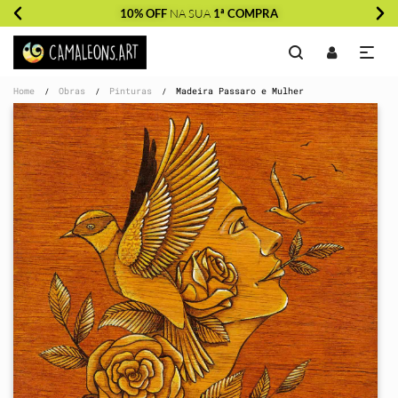
10% OFF
NA SUA
1ª COMPRA
Home
Obras
Pinturas
Madeira Passaro e Mulher
/
/
/