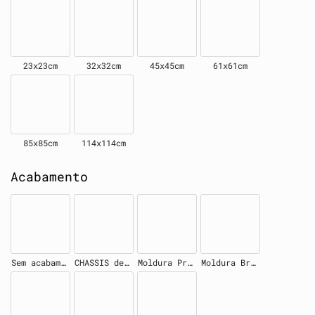
23x23cm
32x32cm
45x45cm
61x61cm
85x85cm
114x114cm
Acabamento
Sem acabamento
CHASSIS de madeira 4cm
Moldura Preta
Moldura Branca