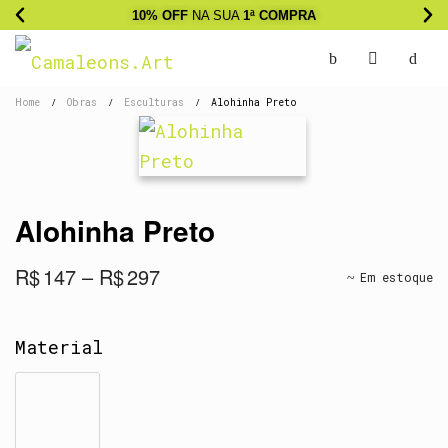
10% OFF
NA SUA
1ª COMPRA
Home
Obras
Esculturas
Alohinha Preto
/
/
/
Alohinha Preto
R$
147
–
R$
297
Em estoque
Material